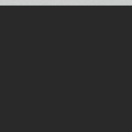
KONTAKT
Sie haben Fragen oder wünschen einen Termin?
Wir beraten Sie gerne!
Kaufmann IT GmbH
Konrad-Zuse-Str. 4